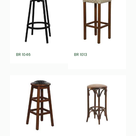
BR 1046
BR 1013
₺
0,00