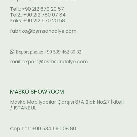
Tel1.: +90 212 670 20 57
Tel2.: +90 212 780 07 84
Faks: +90 212 670 20 58
fabrika@bsmsandalye.com
Export phone:
+90 53
9 462 80 82
mail:
export@bsmsandalye.com
MASKO SHOWROOM
Masko Mobilyacılar Çarşısı 8/A Blok No:27 İkitelli
/ ISTANBUL
Cep Tel : +90 534 590 08 80