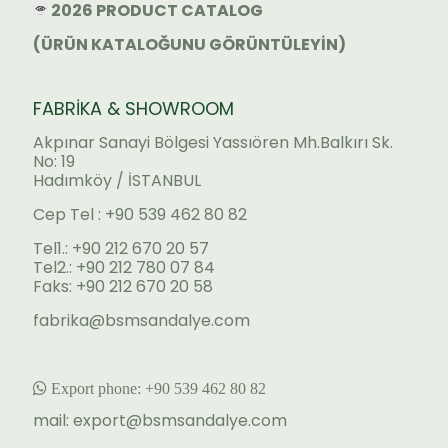
2026 PRODUCT CATALOG
(ÜRÜN KATALOĞUNU GÖRÜNTÜLEYİN)
FABRİKA & SHOWROOM
Akpınar Sanayi Bölgesi Yassıören Mh.Balkırı Sk.
No: 19
Hadımköy / İSTANBUL
Cep Tel : +90 539 462 80 82
Tel1.: +90 212 670 20 57
Tel2.: +90 212 780 07 84
Faks: +90 212 670 20 58
fabrika@bsmsandalye.com
Export phone:
+90 53
9 462 80 82
mail:
export@bsmsandalye.com