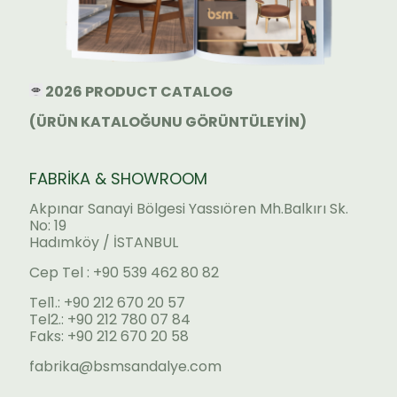
2026 PRODUCT CATALOG
(ÜRÜN KATALOĞUNU GÖRÜNTÜLEYİN)
FABRİKA & SHOWROOM
Akpınar Sanayi Bölgesi Yassıören Mh.Balkırı Sk.
No: 19
Hadımköy / İSTANBUL
Cep Tel : +90 539 462 80 82
Tel1.: +90 212 670 20 57
Tel2.: +90 212 780 07 84
Faks: +90 212 670 20 58
fabrika@bsmsandalye.com