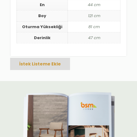
En
44 cm
Boy
121 cm
Oturma Yüksekliği
81 cm
Derinlik
47 cm
İstek Listeme Ekle