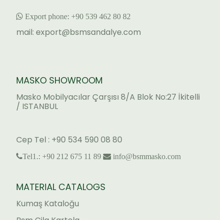
Export phone:
+90 53
9 462 80 82
mail:
export@bsmsandalye.com
MASKO SHOWROOM
Masko Mobilyacılar Çarşısı 8/A Blok No:27 İkitelli
/ ISTANBUL
Cep Tel : +90 534 590 08 80
Tel1.: +90 212 675 11 89
info@bsmmasko.com
MATERIAL CATALOGS
Kumaş Kataloğu