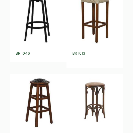
BR 1046
BR 1013
₺
0,00