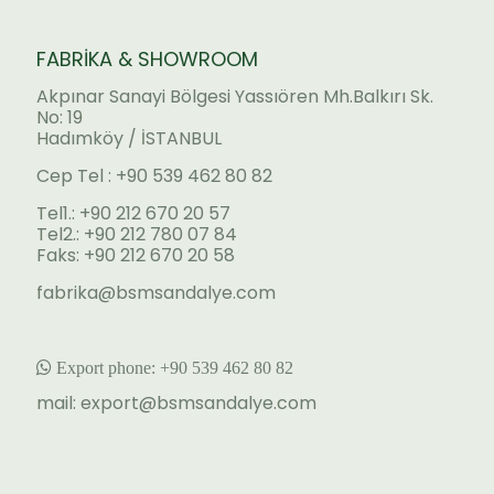
FABRİKA & SHOWROOM
Akpınar Sanayi Bölgesi Yassıören Mh.Balkırı Sk.
No: 19
Hadımköy / İSTANBUL
Cep Tel : +90 539 462 80 82
Tel1.: +90 212 670 20 57
Tel2.: +90 212 780 07 84
Faks: +90 212 670 20 58
fabrika@bsmsandalye.com
Export phone:
+90 53
9 462 80 82
mail:
export@bsmsandalye.com