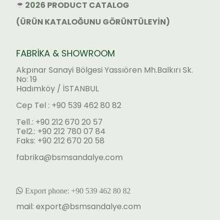
2026 PRODUCT CATALOG
(ÜRÜN KATALOĞUNU GÖRÜNTÜLEYİN)
FABRİKA & SHOWROOM
Akpınar Sanayi Bölgesi Yassıören Mh.Balkırı Sk.
No: 19
Hadımköy / İSTANBUL
Cep Tel : +90 539 462 80 82
Tel1.: +90 212 670 20 57
Tel2.: +90 212 780 07 84
Faks: +90 212 670 20 58
fabrika@bsmsandalye.com
Export phone:
+90 53
9 462 80 82
mail:
export@bsmsandalye.com