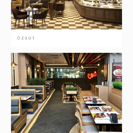
ÖZSÜT