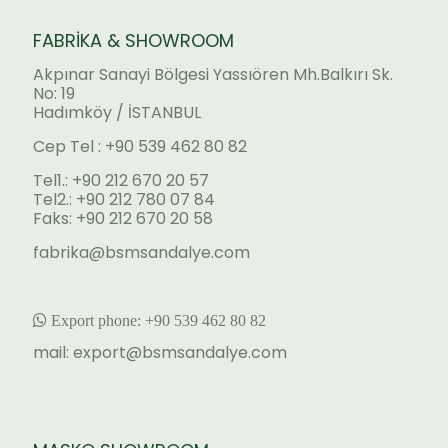
FABRİKA & SHOWROOM
Akpınar Sanayi Bölgesi Yassıören Mh.Balkırı Sk.
No: 19
Hadımköy / İSTANBUL
Cep Tel : +90 539 462 80 82
Tel1.: +90 212 670 20 57
Tel2.: +90 212 780 07 84
Faks: +90 212 670 20 58
fabrika@bsmsandalye.com
Export phone:
+90 53
9 462 80 82
mail:
export@bsmsandalye.com