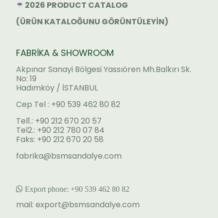
2026 PRODUCT CATALOG
(ÜRÜN KATALOĞUNU GÖRÜNTÜLEYİN)
FABRİKA & SHOWROOM
Akpınar Sanayi Bölgesi Yassıören Mh.Balkırı Sk.
No: 19
Hadımköy / İSTANBUL
Cep Tel : +90 539 462 80 82
Tel1.: +90 212 670 20 57
Tel2.: +90 212 780 07 84
Faks: +90 212 670 20 58
fabrika@bsmsandalye.com
Export phone:
+90 53
9 462 80 82
mail:
export@bsmsandalye.com