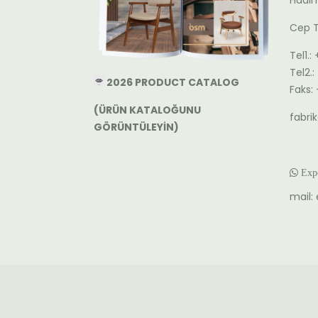
Hadım
Cep T
Tel1.:
Tel2.
2026 PRODUCT CATALOG
Faks:
(ÜRÜN KATALOĞUNU
fabr
GÖRÜNTÜLEYİN)
Expo
mail: