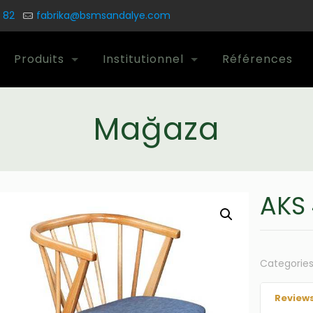
 82
fabrika@bsmsandalye.com
Produits
Institutionnel
Références
Mağaza
AKS 
Categorie
Reviews