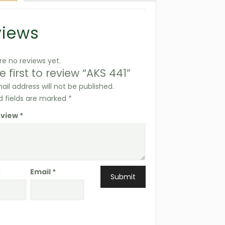
views
re no reviews yet.
e first to review “AKS 441”
ail address will not be published.
d fields are marked
*
eview
*
*
Email
*