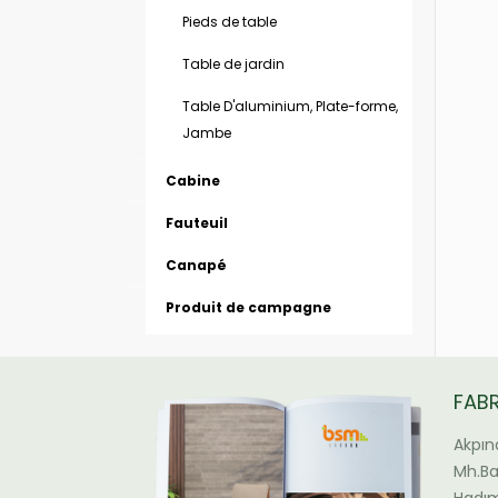
Pieds de table
Table de jardin
Table D'aluminium, Plate-forme,
Jambe
Cabine
Fauteuil
Canapé
Produit de campagne
FAB
Akpın
Mh.Bal