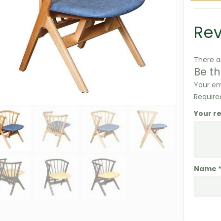
Re
There a
Be th
Your em
Require
Your r
Name