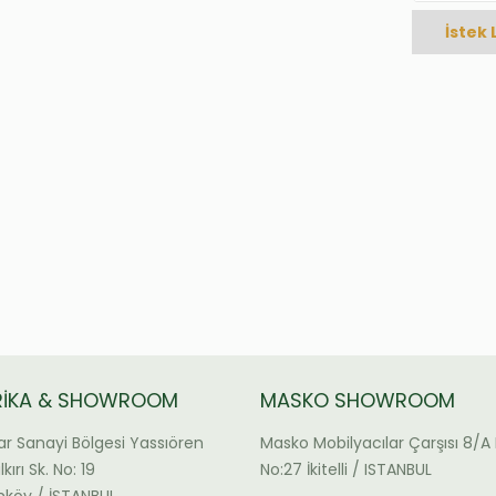
İstek 
RİKA & SHOWROOM
MASKO SHOWROOM
ar Sanayi Bölgesi Yassıören
Masko Mobilyacılar Çarşısı 8/A 
kırı Sk. No: 19
No:27 İkitelli / ISTANBUL