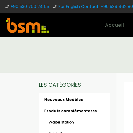
+90 530 700 24 05
For English Contact: +90 539 462 80
Accueil
LES CATÉGORİES
Nouveaux Modèles
Produts complémentares
Waiter station