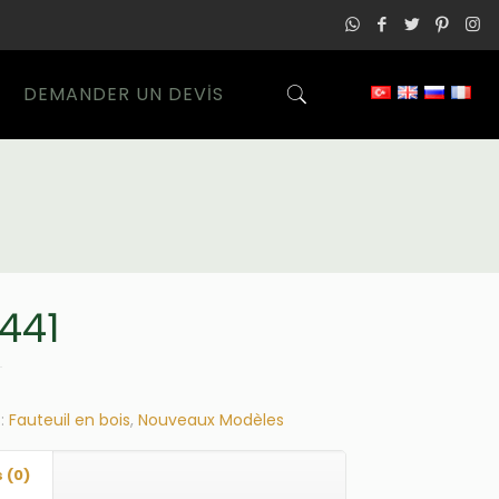
DEMANDER UN DEVİS
441
s:
Fauteuil en bois
,
Nouveaux Modèles
 (0)